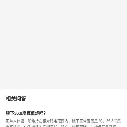
相关问答
腋下36.8度算低烧吗？
正常人体温一般维持在相对稳定范围内，腋下正常范围是-℃，36.8℃属
正常体温，受生理性因素如年龄、性别、昼夜节律、活动与饮食影响，