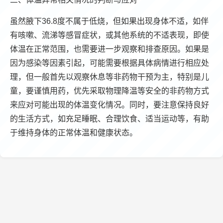
虽然腋下36.8度不属于低烧，但如果出现身体不适，如伴
有咳嗽、流涕等感冒症状，或其他系统的不适表现，即使
体温在正常范围，也需要进一步观察和排查原因。如果是
因为感染等因素引起，可能需要根据具体病情进行相应处
理，但一般首先以观察休息等非药物干预为主，特别是儿
童，要谨慎用药，优先采取物理降温等安全的非药物方式
来应对可能出现的体温变化情况。同时，要注意保持良好
的生活方式，如充足睡眠、合理饮食、适当运动等，有助
于维持身体的正常体温和健康状态。