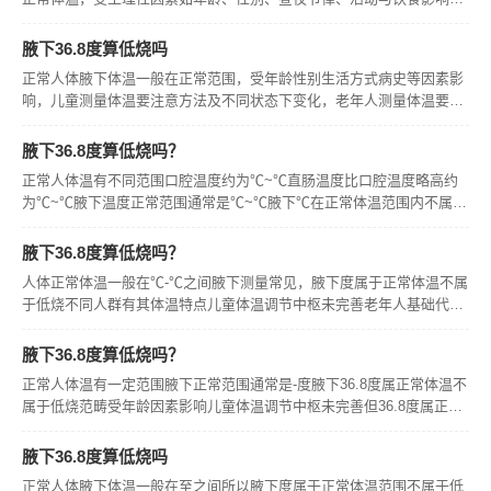
也存在病理性因素相关情况及特殊人群如儿童、老年人、孕妇的不同情
况需综合判断。
腋下36.8度算低烧吗
正常人体腋下体温一般在正常范围，受年龄性别生活方式病史等因素影
响，儿童测量体温要注意方法及不同状态下变化，老年人测量体温要注
意环境及结合自身基础体温，一般人群测体温要保证准确可多次测量有
疑问伴不适及时就医。
腋下36.8度算低烧吗？
正常人体温有不同范围口腔温度约为℃~℃直肠温度比口腔温度略高约
为℃~℃腋下温度正常范围通常是℃~℃腋下℃在正常体温范围内不属于
低烧体温受多种因素影响如年龄性别生活方式环境温度等低烧定义为体
温超过正常范围但未达高热一般口腔温度在℃~℃腋下温度在℃~℃被定
腋下36.8度算低烧吗？
义为
人体正常体温一般在℃-℃之间腋下测量常见，腋下度属于正常体温不属
于低烧不同人群有其体温特点儿童体温调节中枢未完善老年人基础代谢
率低特殊生活方式人群体温可能短暂波动有病史人群需综合评估整体健
康状况一般无需特殊处理保持正常生活作息和健康监测即可。
腋下36.8度算低烧吗？
正常人体温有一定范围腋下正常范围通常是-度腋下36.8度属正常体温不
属于低烧范畴受年龄因素影响儿童体温调节中枢未完善但36.8度属正
常、老年人基础代谢率低但36.8度一般正常；性别因素上男女腋下正常
范围相同36.8度属正常；生活方式因素中运动后和进食后体温
腋下36.8度算低烧吗
正常人体腋下体温一般在至之间所以腋下度属于正常体温范围不属于低