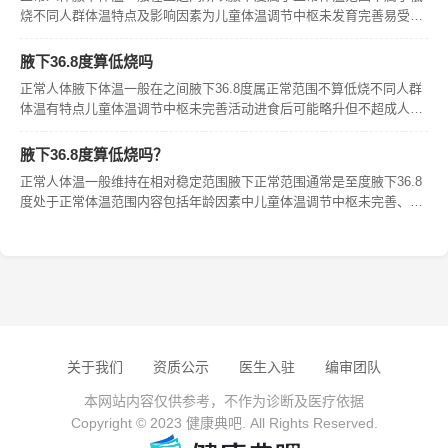
烧不同人群体温特点及影响因素为儿童体温调节中枢未发育完善易受多
种因素影响但度属正常范围成人体温相对稳定度属正常情况老年人体温
相对偏低但度属正常且要密切关注自身状况体温监测注意事项为测量腋
腋下36.8度算低烧吗
下体温要
正常人体腋下体温一般在之间腋下36.8度属正常范围不算低烧不同人群
体温有特点儿童体温调节中枢未完善活动进食后可能略升但不超成人正
常腋下体温范围相近成年人正常腋下体温维持在该区间内特殊生理状态
需留意老年人代谢减退体温略低于青壮年但也在此区间内体温异常变化
腋下36.8度算低烧吗？
需关
正常人体温一般维持在相对稳定范围腋下正常范围通常是至度腋下36.8
度处于正常体温范围内容包括年龄因素中儿童体温调节中枢未完善、老
年人新陈代谢相对缓慢但36.8度对其也属正常、生活方式因素中运动后
进食后环境温度会影响体温但36.8度可能属正常生理现象、病史因
关于我们
资质公示
医生入驻
编审团队
本网站内容仅供参考，不作为诊断及医疗依据
Copyright © 2023 健康典吧. All Rights Reserved.