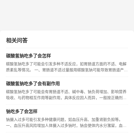
相关问答
碳酸氢钠吃多了会怎样
碳酸氢钠吃多了可能会引发多种不适反应，如胃肠道方面的不适、电解
质紊乱等情况。 一、胃肠道不适过量服用碳酸氢钠可能导致胃肠道产生
过多气体，引起腹胀、嗳气等症状，还可能刺激胃肠道黏膜，出现恶
心、呕吐等表现。这是因为碳酸氢钠在胃肠道内会发生化学反应，产生
碳酸氢钠吃多了会有副作用
二氧化碳
碳酸氢钠吃多了可能会有胃肠道不适、碱中毒、钠负荷增加、影响营养
吸收、与药物相互作用等副作用，具体反应因人而异，一般按正确剂量
服用通常不会有明显副作用，但如有不适应及时咨询医生。
钠吃多了会怎样
钠摄入过多可能引发多种健康问题，如血压升高、加重肾脏负担等。
一、血压升高风险增加人体摄入过多钠时，钠会使体内水分潴留，血容
量增加，进而导致血压升高。有研究表明，高钠饮食是高血压的重要危