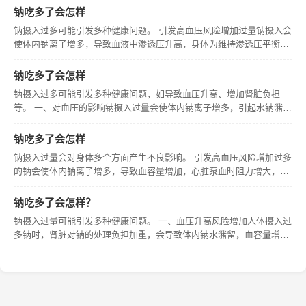
险因素之一，长期高钠饮食的人群患高血压的概率显著高于钠摄入适中
钠吃多了会怎样
的人群。
钠摄入过多可能引发多种健康问题。 引发高血压风险增加过量钠摄入会
使体内钠离子增多，导致血液中渗透压升高，身体为维持渗透压平衡会
保留更多水分，进而增加血容量，加重心脏和血管负担，长期如此会使
血压升高，增加患高血压的风险。比如有研究表明，高钠饮食人群患高
钠吃多了会怎样
血压的
钠摄入过多可能引发多种健康问题，如导致血压升高、增加肾脏负担
等。 一、对血压的影响钠摄入过量会使体内钠离子增多，引起水钠潴
留，导致血容量增加，进而使血压升高。长期高钠饮食是高血压的重要
危险因素之一，研究表明，限制钠的摄入有助于降低血压。 二、对肾脏
钠吃多了会怎样
的影响。
钠摄入过量会对身体多个方面产生不良影响。 引发高血压风险增加过多
的钠会使体内钠离子增多，导致血容量增加，心脏泵血时阻力增大，进
而使血压升高。有研究表明，高钠饮食人群患高血压的概率显著高于低
钠饮食人群。 加重肾脏负担。
钠吃多了会怎样？
钠摄入过量可能引发多种健康问题。 一、血压升高风险增加人体摄入过
多钠时，肾脏对钠的处理负担加重，会导致体内钠水潴留，血容量增
加，进而使血管外周阻力增大，引发血压升高。长期高钠饮食是高血压
的重要危险因素之一，高血压会增加心脑血管疾病的发生风险，如冠心
病、脑卒