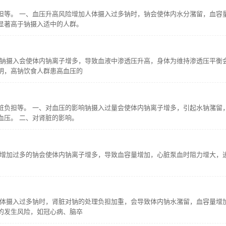
担等。 一、血压升高风险增加人体摄入过多钠时，钠会使体内水分潴留，血容
显著高于钠摄入适中的人群。
量钠摄入会使体内钠离子增多，导致血液中渗透压升高，身体为维持渗透压平衡
明，高钠饮食人群患高血压的
脏负担等。 一、对血压的影响钠摄入过量会使体内钠离子增多，引起水钠潴留
血压。 二、对肾脏的影响。
险增加过多的钠会使体内钠离子增多，导致血容量增加，心脏泵血时阻力增大，
人体摄入过多钠时，肾脏对钠的处理负担加重，会导致体内钠水潴留，血容量增
的发生风险，如冠心病、脑卒