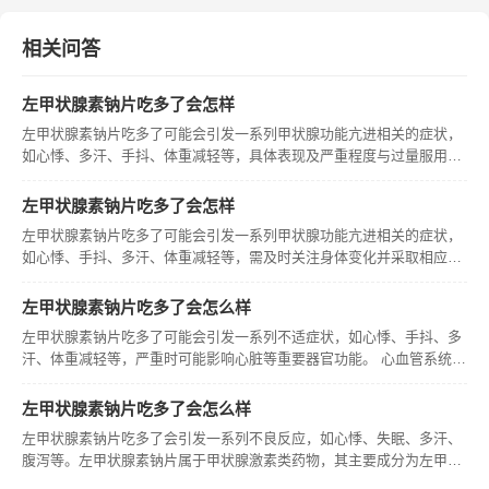
相关问答
左甲状腺素钠片吃多了会怎样
左甲状腺素钠片吃多了可能会引发一系列甲状腺功能亢进相关的症状，
如心悸、多汗、手抖、体重减轻等，具体表现及严重程度与过量服用的
剂量和个体差异有关。 心悸与心率异常吃多左甲状腺素钠片后，甲状腺
素过量会刺激心脏，导致心悸，可能出现心率加快的情况。对于有基础
左甲状腺素钠片吃多了会怎样
心脏疾
左甲状腺素钠片吃多了可能会引发一系列甲状腺功能亢进相关的症状，
如心悸、手抖、多汗、体重减轻等，需及时关注身体变化并采取相应措
施。 一、心血管系统影响吃多左甲状腺素钠片可能使心脏负担加重，出
现心悸症状，表现为心跳加快且不规则，这是因为甲状腺素过量会加速
左甲状腺素钠片吃多了会怎么样
新陈代
左甲状腺素钠片吃多了可能会引发一系列不适症状，如心悸、手抖、多
汗、体重减轻等，严重时可能影响心脏等重要器官功能。 心血管系统方
面的影响吃多左甲状腺素钠片可能导致心血管系统异常，出现心悸，表
现为心跳加快且不规则，这是因为药物过量会加速身体代谢，心脏负担
左甲状腺素钠片吃多了会怎么样
加重。
左甲状腺素钠片吃多了会引发一系列不良反应，如心悸、失眠、多汗、
腹泻等。左甲状腺素钠片属于甲状腺激素类药物，其主要成分为左甲状
腺素钠，可长期用于先天性甲状腺功能减退及各种原因导致的甲状腺功