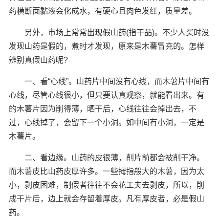
药横断面黏液会化成水，有硬心且肉色发红，质量差。
另外，市场上常常出现假山药(指干品)。不少人买时没
发现山药是假的，煮时才发现，原来是木薯冒充的。怎样
辨别真假山药呢?
一、看“心线”。山药片中间没有心线，而木薯片中间有
心线，尽管心线很小，但只要认真观察，就能看出来。有
的木薯片因为削得薄，晒干后，心线往往会掉出去，不
过，心线掉了，会留下一个小洞。如中间有小洞，一定是
木薯片。
二、看边缘。山药的皮很薄，削片前都会被削干净。
而木薯皮比山药皮厚许多。一些拇指般大的木薯，因为太
小，剥皮困难，制假者往往不会花工夫去剥皮，所以，削
成干片后，边上就会存留着厚皮。凡有厚皮者，必是假山
药。