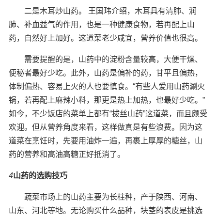
二是木耳炒山药。 王国玮介绍，木耳具有清肺、润
肺、补血益气的作用，也是一种健康食物，若再配上山
药，自然好上加好。这道菜老少咸宜，营养价值也很高。
需要提醒的是，山药中的淀粉含量较高，大便干燥、
便秘者最好少吃。此外，山药是偏补的药，甘平且偏热，
体制偏热、容易上火的人也要慎食。“有些人爱用山药涮火
锅，若再配上麻辣小料，那更是热上加热，也最好少吃。”
如今，不少饭店的菜单上都有“拔丝山药”这道菜，而且颇受
欢迎。但从营养角度来看，这样做真是有些浪费。因为这
道菜在烹饪时，先要用油炸一遍，再裹上厚厚的糖丝，山
药的营养和高油高糖正好抵消了。
4
山药的选购技巧
蔬菜市场上的山药主要为长柱种，产于陕西、河南、
山东、河北等地。无论购买什么品种，块茎的表皮是挑选