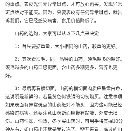
的重点。表皮光洁无异常斑点，才可放心购买。发现异常
斑点绝对不能买。因为，只要表皮有任何异常斑点，就告
诉我们，它已经感染病害，食用价值降低了。
山药的选购，大家可以从以下几点来决定
1：首先要掂重量，大小相同的山药，较重的更好。
2：其次看须毛，同一品种的山药，须毛越多的越好。
须毛越多的山药口感更面，含山药多糖更多，营养也更
好。
3：最后再看横切面，山药的横切面肉质应呈雪白色，
这说明是新鲜的，若呈黄色似铁锈的切勿购买。注意事项
如果表面有异常斑点的山药绝对不能买，因为这可能已经
感染过病害。还要注意山药断面应带有黏液，外皮无损
伤。山药怕冻、怕热，冬季买山药时，可用手将其握10分
钟左右，如山药出汗就是受过冻了。掰开来看，冻过的山