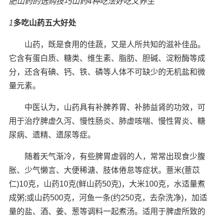
肥
山药的选购技巧
山药4种吃法好吃又养生
1
多吃山药五大好处
山药，既是食用的佳蔬，又是人所共知的滋补佳品。
它含有蛋白质、糖类、维生素、脂肪、胆碱、淀粉酶等成
分，还含有碘、钙、铁、磷等人体不可缺少的无机盐和微
量元素。
中医认为，山药具有补脾养胃、补肺益肾的功效，可
用于治疗脾虚久泻、慢性肠炎、肺虚咳喘、慢性胃炎、糖
尿病、遗精、遗尿等症。
随着天气渐冷，有些脾胃虚弱的人，常常出现食少腹
胀、少气懒言、大便稀溏、肢体倦怠等症状。薏米(薏苡
仁)10克，山药10克(鲜山药50克)，大米100克，水适量煮
成粥;或山药500克，河鱼一条(约250克，去杂洗净)，加适
量的盐、酒、姜、葱等调料一起煮汤。适用于脾虚所致的