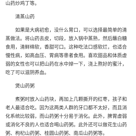
山药炒鸡丁等。
清蒸山药
如果是大病初愈，没什么胃口，可以选择最简单的清
蒸做法。将山药去皮，切段，放入锅中蒸熟，然后蘸白糖
食用，清鲜绵软，香甜可口。这种吃法口感软烂，也适合
慢性病，如高血压、胃病等患者食用。喜欢甜品和体质虚
弱的女性也可以把山药在水中焯一下，浇上熬好的蜜汁，
吃了可以滋阴养血。
煲山药粥
煮粥时放入山药块，再加上几颗撕开的红枣，孩子和
老人最适合吃。因为这两类人群的牙口都不太好，而且消
化系统比较弱，而山药粥十分易于消化。此外，脾胃虚弱
或消化不良的人也适合喝山药粥。此外还可以做花生山药
粥、枸杞山药粥、桂圆山药粥、南瓜山药粥等。