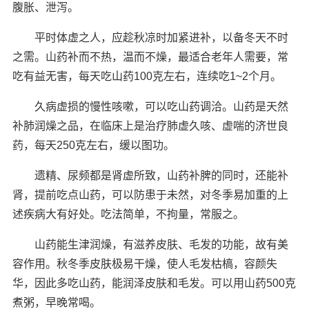
腹胀、泄泻。
平时体虚之人，应趁秋凉时加紧进补，以备冬天不时
之需。山药补而不热，温而不燥，最适合老年人需要，常
吃有益无害，每天吃山药100克左右，连续吃1~2个月。
久病虚损的慢性咳嗽，可以吃山药调洽。山药是天然
补肺润燥之品，在临床上是治疗肺虚久咳、虚喘的济世良
药，每天250克左右，缓以图功。
遗精、尿频都是肾虚所致，山药补脾的同时，还能补
肾，提前吃点山药，可以防患于未然，对冬季易加重的上
述疾病大有好处。吃法简单，不拘量，常服之。
山药能生津润燥，有滋养皮肤、毛发的功能，故有美
容作用。秋冬季皮肤极易干燥，使人毛发枯槁，容颜失
华，因此多吃山药，能润泽皮肤和毛发。可以用山药500克
煮粥，早晚常喝。