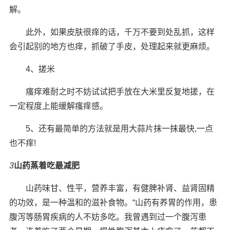
解。
此外，如果皮肤很痒的话，千万不要到处乱抓，这样
会引起别的地方也痒，抓破了手皮，处理起来就更麻烦。
4、搓米
瘙痒难耐之时不妨试试把手放在大米里反复地搓，在
一定程度上能缓解瘙痒感。
5、还有最简单的方法就是用大蒜片抹一抹最快,一点
也不痒!
3
山药蒸着吃最减肥
山药味甘、性平，营养丰富，有健脾补肾、益肾固精
的功效，是一种温和的滋补食物。“山药有养胃的作用，患
腹泻等肠胃疾病的人不妨多吃。我曾遇到过一个腹泻患