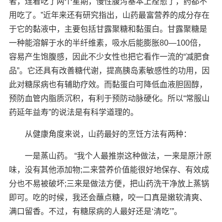
者，连着吃了两个星期，慢性腹泻基本上痊愈了，药都不
用吃了。”近年来还有研究指出，山药最富营养的成分存在
于它的黏液中，主要包括甘露聚糖和黏蛋白。甘露聚糖是
一种能溶解于水的半纤维素，吸水后能膨胀80—100倍，
容易产生饱腹感，因此不少女性也把它看作一流的“减肥食
品”。它还具有改善糖代谢，提高胰岛素敏感性的功用，因
此对糖尿病也有辅助疗效。而黏蛋白可降低血液胆固醇，
预防血管内脂质沉积，有利于预防动脉硬化。所以“常服山
药延年益寿”的说法是有科学道理的。
从健康角度来说，山药最好的烹饪方法有两种：
一是蒸山药。 “我个人最推崇这种做法，一来是原汁原
味，没有其他添加物;二来营养价值能很好地保存、有效成
分也不易被破坏;三来是做法方便，把山药洗干净放上蒸锅
即可。吃的时候，我还会蘸点糖，咬一口真是嫩软清爽、
满口留香。不过，有糖尿病的人最好还是‘清吃’”。