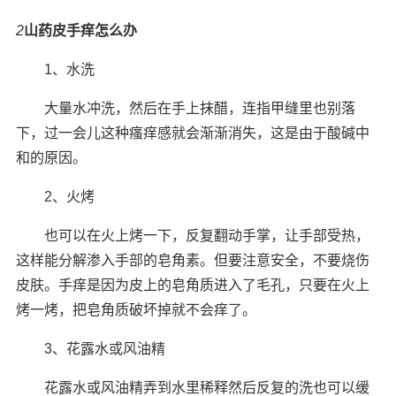
2
山药皮手痒怎么办
1、水洗
大量水冲洗，然后在手上抹醋，连指甲缝里也别落
下，过一会儿这种瘙痒感就会渐渐消失，这是由于酸碱中
和的原因。
2、火烤
也可以在火上烤一下，反复翻动手掌，让手部受热，
这样能分解渗入手部的皂角素。但要注意安全，不要烧伤
皮肤。手痒是因为皮上的皂角质进入了毛孔，只要在火上
烤一烤，把皂角质破坏掉就不会痒了。
3、花露水或风油精
花露水或风油精弄到水里稀释然后反复的洗也可以缓