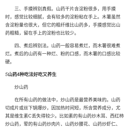
三、手摸辨别真假。山药干片含淀粉很多，用手摸
时，感觉比较细腻，会有较多的淀粉粘在手上。木薯虽然
含淀粉量也很大，但它的粗纤维比山药多，手摸感觉比山
药粗糙，留在手上的淀粉也比较少。
四、煮后辨别法。山药一般容易煮烂，而木薯很难煮
烂。煮后的山药有一种烂、粉的口感，而木薯的口感比较
硬。
5
山药4种吃法好吃又养生
炒山药
在所有山药的做法中，炒山药是最营养美味的。山药
切成片或丝下锅爆炒，因加热时间短，所含营养成分，尤
其是维生素C丢失得较少。比如素的有山药炒木耳、西红柿
炒山药，荤的有山药炒肉片、山药炒腰花、山药炒虾仁、