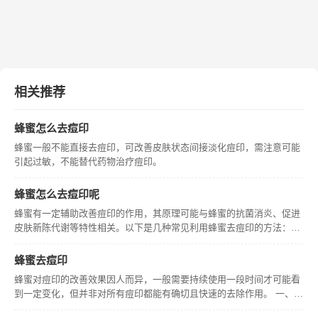
相关推荐
蜂蜜怎么去痘印
蜂蜜一般不能直接去痘印，可改善皮肤状态间接淡化痘印，需注意可能
引起过敏，不能替代药物治疗痘印。
蜂蜜怎么去痘印呢
蜂蜜有一定辅助改善痘印的作用，其原理可能与蜂蜜的抗菌消炎、促进
皮肤新陈代谢等特性相关。以下是几种常见利用蜂蜜去痘印的方法：
一、蜂蜜涂抹法取适量纯净蜂蜜直接涂抹在痘印处，轻轻按摩几分钟，
让皮肤充分吸收。蜂蜜中的一些成分能在一定程度上抑制炎症，帮助减
蜂蜜去痘印
轻痘印颜
蜂蜜对痘印的改善效果因人而异，一般需要持续使用一段时间才可能看
到一定变化，但并非对所有痘印都能有确切且快速的去除作用。 一、蜂
蜜对新鲜痘印的作用新鲜痘印通常是炎症后形成的红色印记，蜂蜜中的