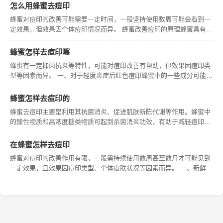
一些成分可能有一定的抗炎舒缓作用，在一定程度上可能帮助减轻局部
怎么用蜂蜜去痘印
炎症反
蜂蜜对痘印的改善可能需要一定时间，一般坚持使用数周可能会看到一
定效果，但效果因个体痘印情况而异。 蜂蜜改善痘印的原理蜂蜜具有一
定的抗菌消炎特性，其所含的一些成分可能有助于减轻炎症后皮肤的损
伤，促进皮肤的修复过程，从而对痘印起到一定的改善作用。不过其具
蜂蜜怎样去痘印噻
体作用
蜂蜜有一定抑菌抗炎等特性，可能对痘印改善有帮助，但效果因痘印类
型等因素而异。 一、对于轻度炎症后红色痘印蜂蜜中的一些成分可能有
助于减轻局部炎症，促进皮肤新陈代谢。可将蜂蜜直接涂抹在痘印处，
保持15 - 20分钟后洗净，长期坚持可能对轻度红色痘印有一定淡化作
蜂蜜怎样去痘印的
蜂蜜去痘印主要是利用其抗菌消炎、促进肌肤新陈代谢等作用。蜂蜜中
的酸性物质和高浓度糖类物质可起到杀菌消炎功效，有助于减轻痘印处
的炎症反应；同时其能为肌肤提供营养，促进细胞更新，一定程度上帮
助淡化痘印。 一、蜂蜜的抗菌消炎作用助痘印淡化蜂蜜含有过氧化氢等
在蜂蜜怎样去痘印
抗菌成
蜂蜜对痘印的改善作用有限，一般需持续使用数周甚至数月才可能见到
一定效果，且效果因痘印类型、个体皮肤状况等因素而异。 一、新鲜蜂
蜜直接涂抹新鲜蜂蜜有一定保湿性，可在清洁皮肤后，取适量蜂蜜均匀
涂抹在痘印处，保持15 - 20分钟后洗净。但需注意，部分人可能对蜂