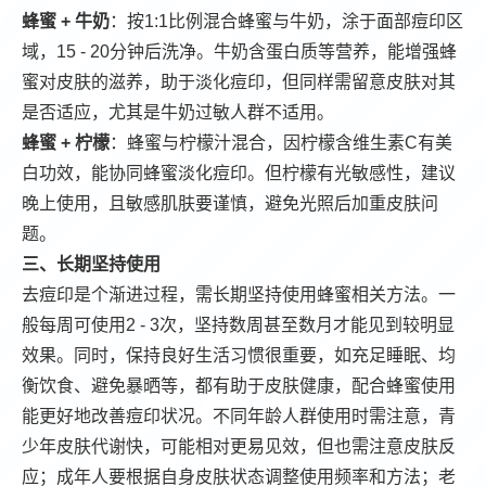
蜂蜜 + 牛奶
：按1:1比例混合蜂蜜与牛奶，涂于面部痘印区
域，15 - 20分钟后洗净。牛奶含蛋白质等营养，能增强蜂
蜜对皮肤的滋养，助于淡化痘印，但同样需留意皮肤对其
是否适应，尤其是牛奶过敏人群不适用。
蜂蜜 + 柠檬
：蜂蜜与柠檬汁混合，因柠檬含维生素C有美
白功效，能协同蜂蜜淡化痘印。但柠檬有光敏感性，建议
晚上使用，且敏感肌肤要谨慎，避免光照后加重皮肤问
题。
三、长期坚持使用
去痘印是个渐进过程，需长期坚持使用蜂蜜相关方法。一
般每周可使用2 - 3次，坚持数周甚至数月才能见到较明显
效果。同时，保持良好生活习惯很重要，如充足睡眠、均
衡饮食、避免暴晒等，都有助于皮肤健康，配合蜂蜜使用
能更好地改善痘印状况。不同年龄人群使用时需注意，青
少年皮肤代谢快，可能相对更易见效，但也需注意皮肤反
应；成年人要根据自身皮肤状态调整使用频率和方法；老