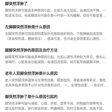
脚突然浮肿了
脚突然浮肿可能由多种原因引起，比如久坐久站后，血液回流不畅，一
般适当活动、抬高脚部后可能在数小时到一天内缓解。但也可能是某些
疾病的信号。
左脚脚突然浮肿是什么原因
左脚突然浮肿可因局部因素如外伤致软组织损伤、下肢静脉回流受阻
（含血栓形成、静脉受压）、感染引发，也可由全身因素如心源性、肾
源性、肝源性、内分泌疾病、营养不良性水肿导致，老年人易患下肢静
脉血栓需观察相关变化，孕妇因子宫压迫易浮肿要注意加重情况，儿童
腿脚突然浮肿的原因及治疗方法
需排查外伤
腿脚突然浮肿可能由多种原因引起。比如心源性浮肿较为常见，像右心
衰竭时，心脏泵血功能减弱，血液回流受阻，就可能导致腿脚浮肿，这
种情况多见于有心脏病史的人群。
老年人双脚突然浮肿是什么原因
老人突然脚浮肿通常与生理性因素、脚部扭伤、肾脏疾病等有关，需结
合具体临床表现予以针对性改善和治疗。 一、生理性因素：一些长时间
处于坐姿或站姿的老人较常见，这种情况下会致使下肢静脉血流缓慢，
回流不畅，进而出现脚肿现象，此为正常生理性表现。可通过抬高上
脚突然浮肿了是什么原因引起的
肢、卧
脚突然浮肿可能与肾脏、心脏、肝脏、营养不良、药物副作用等有关，
建议及时就医，进行相关检查，明确病因，同时注意休息，抬高下肢。