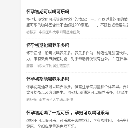
怀孕初期可以喝可乐吗
怀孕初期饮用可乐等碳酸饮料的情况： 一、可以适量饮用的情况
瓶可乐的咖啡因含量不会超过200毫克。 二、不建议或需要注
初振豪
中国医科大学附属盛京医院
怀孕初期能喝养乐多吗
怀孕初期一般可以喝养乐多。养乐多作为一种活性乳酸菌饮料
力，来有效调节肠道功能，对于帮助排便很有益处。 1.在怀
唐蓉
山东大学附属生殖医院
怀孕初期能喝养乐多吗
怀孕初期通常可以喝养乐多，但需注意饮用量和个体差异。养
饮食均衡以及咨询医生。 怀孕初期通常可以喝养乐多，但需注
胡冬梅
南方医科大学珠江医院
怀孕初期喝了一瓶可乐 ，孕妇可以喝可乐吗
孕妇不可以喝可乐，可乐属于碳酸饮料，含有咖啡因、可乐宁
健康，孕妇应尽量避免喝可乐。