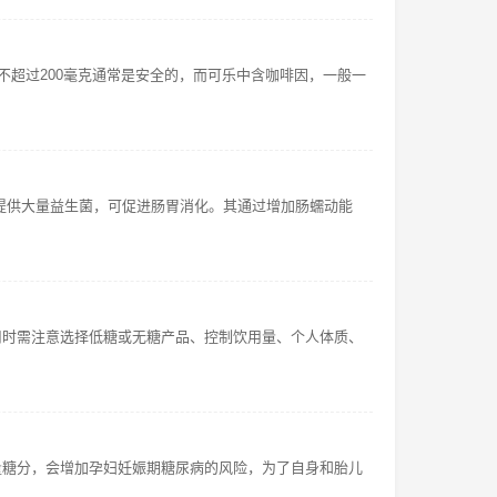
量不超过200毫克通常是安全的，而可乐中含咖啡因，一般一
提供大量益生菌，可促进肠胃消化。其通过增加肠蠕动能
用时需注意选择低糖或无糖产品、控制饮用量、个人体质、
量糖分，会增加孕妇妊娠期糖尿病的风险，为了自身和胎儿