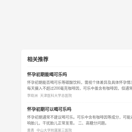
相关推荐
怀孕初期能喝可乐吗
怀孕初期能否喝可乐等碳酸饮料，需视个体差异及具体怀孕情况
每天摄入不超过200毫克咖啡因，可乐中虽含有咖啡因，但通
李晓洲
天津医科大学总医院
怀孕初期可以喝可乐吗
怀孕初期通常不建议喝可乐。可乐中含有咖啡因等成分，可能
响胎儿，干扰胎儿正常发育。 二、高糖分问题。
黄勇
中山大学附属第三医院