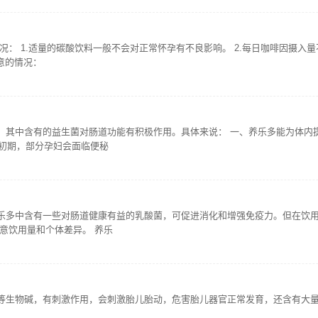
： 1.适量的碳酸饮料一般不会对正常怀孕有不良影响。 2.每日咖啡因摄入
意的情况：
，其中含有的益生菌对肠道功能有积极作用。具体来说： 一、养乐多能为体内
孕初期，部分孕妇会面临便秘
乐多中含有一些对肠道健康有益的乳酸菌，可促进消化和增强免疫力。但在饮
意饮用量和个体差异。 养乐
等生物碱，有刺激作用，会刺激胎儿胎动，危害胎儿器官正常发育，还含有大