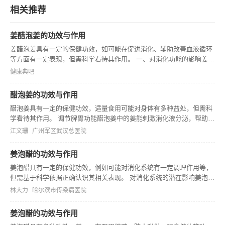
相关推荐
姜醋泡姜的功效与作用
姜醋泡姜具有一定的保健功效，如可能在促进消化、辅助改善血液循环
等方面有一定表现，但需科学看待其作用。 一、对消化功能的影响姜醋
泡姜中的姜含有姜辣素等成分，可能刺激胃液分泌，有助于食物的消
健康典吧
化，一定程度上缓解消化不良的情况，不过这种作用相对较温和，不能
替代正规
醋泡姜的功效与作用
醋泡姜具有一定的保健功效，适量食用可能对身体有多种益处，但需科
学看待其作用。 调节脾胃功能醋泡姜中的姜能刺激消化液分泌，帮助胃
肠蠕动，一定程度上可改善脾胃消化功能，尤其对脾胃虚寒导致的消化
江文珊
广州军区武汉总医院
不良等有一定辅助作用，不过这是基于适度食用对胃肠功能的良性刺
激。 辅
姜泡醋的功效与作用
姜泡醋具有一定的保健功效，例如可能对消化系统有一定调理作用等，
但需基于科学依据正确认识其相关表现。 对消化系统的潜在影响姜泡醋
中的姜含有的成分可能对胃肠蠕动有一定调节作用，醋中的酸性物质可
林大力
哈尔滨市传染病医院
能帮助食物消化，不过这种影响是相对温和的，不能替代正规的消化系
统疾病
姜泡醋的功效与作用