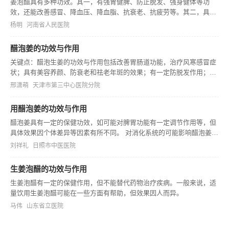
姜泡醋具有多种功效。其一，有强胃健脾、防止脱发、强身健体等功
效，还能改善感冒、降血压、降血脂、抗衰老、抗疲劳等。其二，具有
补肾壮阳的作用，可用于治疗因肝肾不足导致的精神不振、耳鸣、头晕
杨明
河南省人民医院
目眩等异常症状。其三，适当食用能降逆止呕，可缓解恶心、呕吐等症
状。 一
醋泡姜的功效与作用
关键点：醋泡生姜的功效与作用包括改善胃肠道功能，治疗风寒感冒症
状；具有美容养颜、防衰老和祛老年斑的效果；有一定防脱发作用；对
男性阳气不足有治疗效果。 一、醋泡生姜在改善胃肠道功能方面有着积
邢潇萌
天津市第三中心医院分院
极作用。生姜本身就对胃肠道有一定的调节功效，而经过醋泡之后，这
种作
用醋泡姜的功效与作用
醋泡姜具有一定的保健功效，如可能对脾胃功能有一定调节作用等，但
具体效果因个体差异等因素有所不同。 对消化系统的可能影响醋泡姜中
的姜能刺激消化液分泌，可能有助于增进食欲，促进食物消化。醋也有
刘祥礼
日照市中医医院
一定促进消化的作用，二者结合可能在一定程度上改善胃肠道的消化功
能，但
生姜泡醋的功效与作用
生姜泡醋有一定的保健作用，但不能替代药物治疗疾病。一般来说，适
量饮用生姜泡醋可能在一些方面有帮助，但效果因人而异。
马伟
山东省立医院