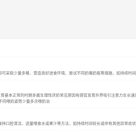
育，期间可采取少量多餐、营造良好进食环境、尝试不同奶嘴奶瓶等措施，如持续时
发育基本正常的时期多属生理性厌奶常见原因有感官发育外界吸引注意力生长速
不同喂奶姿势少量多次喂奶治
式、保持口腔清洁、适量喂食水或果汁等方法，如持续时间较长或伴有其他异常症