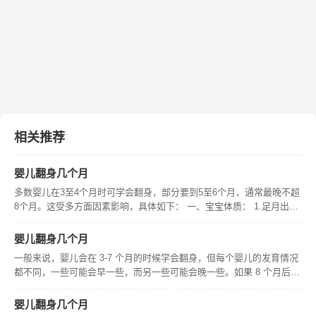
相关推荐
婴儿翻身几个月
多数婴儿在3至4个月时可学会翻身，部分要到5至6个月，通常最晚不超
8个月。这受多方面因素影响，具体如下： 一、宝宝体质： 1.足月出生
且体重标准的婴儿，其学会翻身往往相对较早，而早产儿一般按矫正月
龄，在合理矫正月龄能翻身就行。 二、营养： 1.获得充足营养
婴儿翻身几个月
一般来说，婴儿会在 3-7 个月的时候学会翻身，但每个婴儿的发育情况
都不同，一些可能会早一些，而另一些可能会晚一些。如果 8 个月后还
没有学会翻身，建议咨询医生。影响婴儿翻身时间的因素有很多，如健
康状况、体重和体型、穿着、环境等。
婴儿翻身几个月