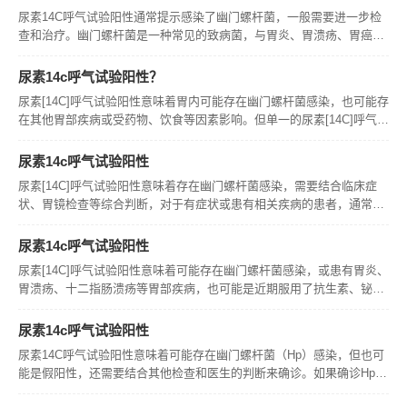
尿素14C呼气试验阳性通常提示感染了幽门螺杆菌，一般需要进一步检
查和治疗。幽门螺杆菌是一种常见的致病菌，与胃炎、胃溃疡、胃癌等
多种疾病相关。
尿素14c呼气试验阳性？
尿素[14C]呼气试验阳性意味着胃内可能存在幽门螺杆菌感染，也可能存
在其他胃部疾病或受药物、饮食等因素影响。但单一的尿素[14C]呼气试
验阳性结果并不能确诊具体疾病，还需要结合其他检查和症状进行综合
判断。如果检查结果为阳性，建议及时咨询医生，以明确诊断并采
尿素14c呼气试验阳性
尿素[14C]呼气试验阳性意味着存在幽门螺杆菌感染，需要结合临床症
状、胃镜检查等综合判断，对于有症状或患有相关疾病的患者，通常需
要进行根除治疗。治疗后需复查以了解治疗效果。检查前需空腹或禁
食，某些情况下可能会影响检测结果的准确性。如有疑问或担忧，可咨
尿素14c呼气试验阳性
询医生
尿素[14C]呼气试验阳性意味着可能存在幽门螺杆菌感染，或患有胃炎、
胃溃疡、十二指肠溃疡等胃部疾病，也可能是近期服用了抗生素、铋剂
等药物，或上消化道出血等其他因素导致。具体情况需结合胃镜等其他
检查进行综合判断。 尿素[14C]呼气试验阳性意味着什么？ 尿素
尿素14c呼气试验阳性
尿素14C呼气试验阳性意味着可能存在幽门螺杆菌（Hp）感染，但也可
能是假阳性，还需要结合其他检查和医生的判断来确诊。如果确诊Hp感
染，通常需要进行根除治疗。进行该检查前需注意空腹、停用相关药