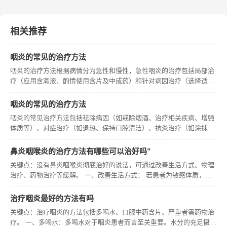
相关推荐
咽炎的常见的治疗方法
咽炎的治疗方法根据病情分为急性和慢性，急性咽炎的治疗包括局部治
疗（应用含漱液、酌情使用含片及中成药）和针对病因治疗（选择适当
的抗病毒药物或抗生素）；慢性咽炎的治疗包括病因治疗（坚持户外运
动、戒烟戒酒、保持室内空气清新、积极治疗相关疾病）、中医治疗
咽炎的常见的治疗方法
（含中成药
咽炎的常见治疗方法包括祛除病因（如戒除烟酒、治疗相关疾病、增强
体质等）、对症治疗（如退热、保持口腔清洁）、抗炎治疗（如涂抹咽
壁、雾化吸入、选用抗生素或抗病毒药物）以及局部治疗（慢性单纯性
咽炎常用含漱液，慢性肥厚性咽炎还可采用激光治疗）。 咽炎的常见治
鼻炎咽喉炎的治疗方法有哪些可以治好吗”
疗方法
关键点：没有鼻炎咽喉炎彻底治好的说法，可通过改善生活方式、物理
治疗、药物治疗等缓解。 一、改善生活方式： 若患者为敏感体质，吸
入灰尘或细菌易引发鼻炎或咽喉炎。患者需尽量避免外出，外出时戴口
罩，避免前往花草茂盛之地，以减少鼻炎咽喉炎症状出现。比如，空气
治疗咽炎最好的方法有吗
中的花
关键点：治疗咽炎的方法包括多喝水、口服中药含片、严重者需药物治
疗。 一、多喝水：多喝水对于咽炎患者而言至关重要。水分的充足摄入