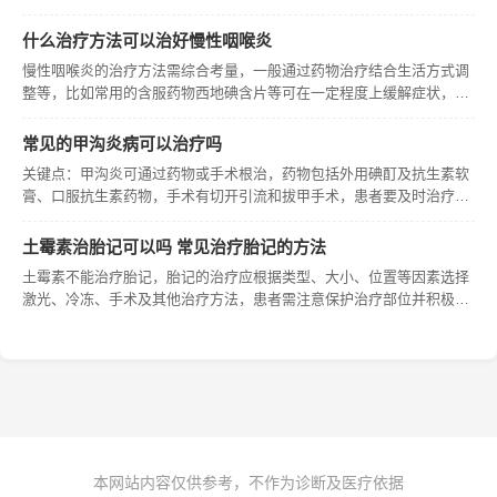
能够促使毒素排出体外，加快人体的新陈代谢进程。同时，还能对痰液
起到稀释作用，使得痰液更易于排出。通过多喝水，可为咽炎的治疗带
什么治疗方法可以治好慢性咽喉炎
来积
慢性咽喉炎的治疗方法需综合考量，一般通过药物治疗结合生活方式调
整等，比如常用的含服药物西地碘含片等可在一定程度上缓解症状，但
具体恢复情况因人而异，通常需要持续一段时间的综合干预。
常见的甲沟炎病可以治疗吗
关键点：甲沟炎可通过药物或手术根治，药物包括外用碘酊及抗生素软
膏、口服抗生素药物，手术有切开引流和拔甲手术，患者要及时治疗并
注意个人卫生。 一、药物治疗： 1.外用药物：对于不太严重的甲沟炎
患者，可外用碘酊消毒。同时，可局部涂抹如莫匹罗星软膏、夫西地酸
土霉素治胎记可以吗 常见治疗胎记的方法
乳
土霉素不能治疗胎记，胎记的治疗应根据类型、大小、位置等因素选择
激光、冷冻、手术及其他治疗方法，患者需注意保护治疗部位并积极配
合医生治疗。
本网站内容仅供参考，不作为诊断及医疗依据