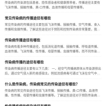
传染病的传染源包括患者、隐性感染者和健康携带者，传播途径主要有
飞沫传播、接触传播、粪-口传播、血液传播和母婴传播等。
常见传染病的传播途径有哪些
常见传染病的传播途径主要包括飞沫传播、接触传播、空气传播、食入
传播和虫媒传播，了解这些途径对于预防和控制传染病非常重要，我们
可以通过保持良好的个人卫生习惯、避免接触患者、加强环境消毒等措
施来预防传染病的传播。
传染病传播途径有哪些
传染病有着多种传播途径，包括消化道传播、接触传播、呼吸道传播、
血液传播、飞沫传播、性传播、母婴传播、虫媒传播等。而不同传染病
的传播途径存在差异，常见传染病有流行性感冒、艾滋病、肺结核等。
一、流行性感冒：主要通过呼吸道传播而感染。患上流行性感冒的患者
传染病传播的途径有哪些
在打
传染病传播途径主要有以下几类： 一、经空气传播病原体从传染源排出
后，通过空气侵入新的易感宿主。例如流感病毒可通过飞沫在空气中传
播，在人群密集且通风不良的场所容易造成大规模传播。 二、经水传
播。
什么是传染病，传染病常见的传染途径有哪些？
传染病的常见传染途径包括飞沫传播、接触传播、粪-口传播、血液传
播、性传播、母婴传播和虫媒传播等。了解这些途径对于预防传染病的
传播至关重要，我们应保持良好的个人卫生习惯，加强锻炼，提高免疫
力。