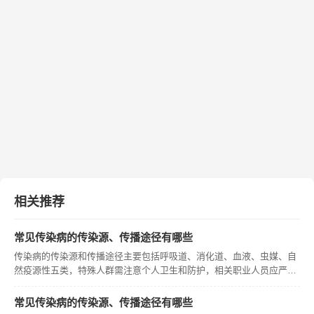
相关推荐
常见传染病的传染源、传播途径有哪些
传染病的传染源和传播途径主要包括呼吸道、消化道、血液、虫媒、自
然疫源性五类，特殊人群需注意个人卫生和防护，相关职业人员应严格
遵守感染防控措施。
常见传染病的传染源、传播途径有哪些