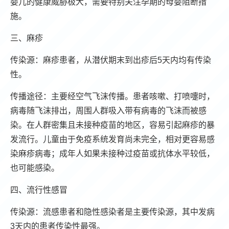
婴儿的健康威胁极大，需要特别关注孕期的母婴阻断措
施。
三、麻疹
传染源：麻疹患者，从潜伏期末到出疹后5天内均有传染
性。
传播途径：主要经空气飞沫传播。患者咳嗽、打喷嚏时，
病毒随飞沫排出，周围人群吸入带有病毒的飞沫而被感
染。在人群密集且未接种疫苗的地区，容易引起麻疹的暴
发流行。儿童由于免疫系统发育尚未完全，相对更容易感
染麻疹病毒；成年人如果未接种过疫苗或抗体水平较低，
也可能感染。
四、流行性感冒
传染源：流感患者和隐性感染者是主要传染源，其中发病
3天内的患者传染性最强。