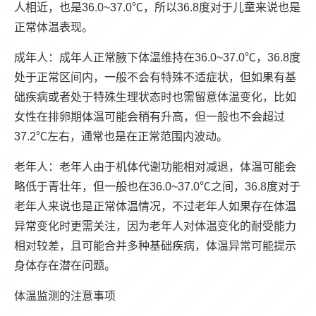
人相近，也是36.0~37.0℃，所以36.8度对于儿童来说也是
正常体温表现。
成年人：成年人正常腋下体温维持在36.0~37.0℃，36.8度
处于正常区间内，一般不会有特殊不适症状，但如果有基
础疾病或者处于特殊生理状态时也需留意体温变化，比如
女性在排卵期体温可能会稍有升高，但一般也不会超过
37.2℃左右，通常也是在正常范围内波动。
老年人：老年人由于机体代谢功能相对减退，体温可能会
略低于青壮年，但一般也在36.0~37.0℃之间，36.8度对于
老年人来说也是正常体温情况，不过老年人如果存在体温
异常变化时更需关注，因为老年人对体温变化的耐受能力
相对较差，且可能合并多种基础疾病，体温异常可能提示
身体存在潜在问题。
体温监测的注意事项