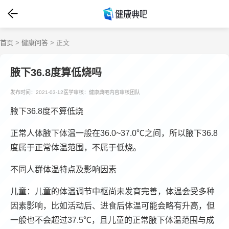
首页
>
健康问答
> 正文
腋下36.8度算低烧吗
发布时间：2021-03-12
医学审核：健康典吧内容审核团队
腋下36.8度不算低烧
正常人体腋下体温一般在36.0~37.0℃之间，所以腋下36.8
度属于正常体温范围，不属于低烧。
不同人群体温特点及影响因素
儿童：儿童的体温调节中枢尚未发育完善，体温会受多种
因素影响，比如活动后、进食后体温可能会略有升高，但
一般也不会超过37.5℃，且儿童的正常腋下体温范围与成