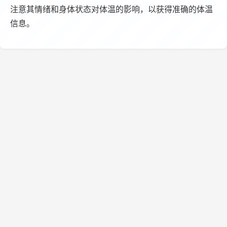
注意其情绪和身体状态对体温的影响，以获得准确的体温
信息。