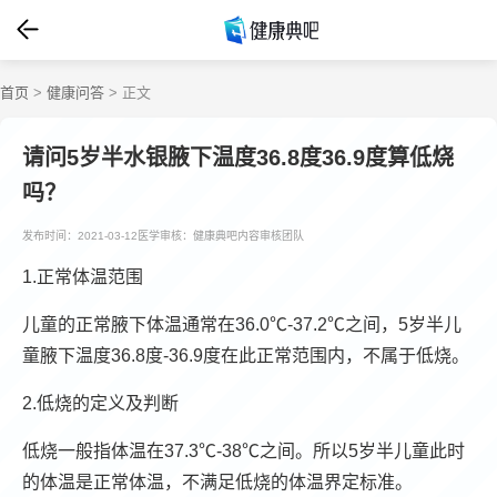
首页
>
健康问答
> 正文
请问5岁半水银腋下温度36.8度36.9度算低烧
吗？
发布时间：2021-03-12
医学审核：健康典吧内容审核团队
1.正常体温范围
儿童的正常腋下体温通常在36.0℃-37.2℃之间，5岁半儿
童腋下温度36.8度-36.9度在此正常范围内，不属于低烧。
2.低烧的定义及判断
低烧一般指体温在37.3℃-38℃之间。所以5岁半儿童此时
的体温是正常体温，不满足低烧的体温界定标准。