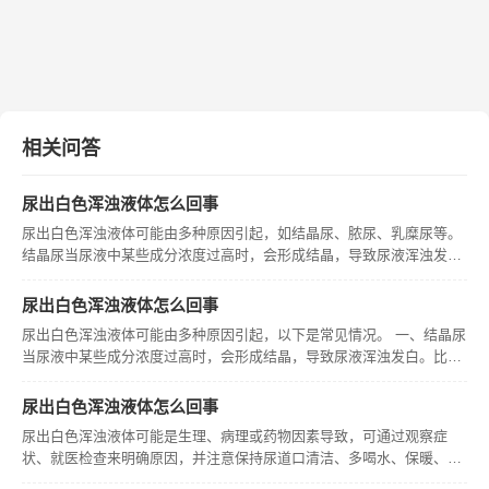
相关问答
尿出白色浑浊液体怎么回事
尿出白色浑浊液体可能由多种原因引起，如结晶尿、脓尿、乳糜尿等。
结晶尿当尿液中某些成分浓度过高时，会形成结晶，导致尿液浑浊发
白。常见于饮水过少、尿液浓缩的情况。比如夏季出汗多，若喝水少，
尿液中矿物质等成分易析出结晶，使尿液变浑浊。一般增加饮水量，尿
尿出白色浑浊液体怎么回事
液稀释后
尿出白色浑浊液体可能由多种原因引起，以下是常见情况。 一、结晶尿
当尿液中某些成分浓度过高时，会形成结晶，导致尿液浑浊发白。比如
在饮水过少、尿液浓缩时，尿酸盐、磷酸盐等结晶容易析出。这种情况
通常增加饮水后可改善，因为充足的水分能稀释尿液中溶质浓度，减少
尿出白色浑浊液体怎么回事
结晶形
尿出白色浑浊液体可能是生理、病理或药物因素导致，可通过观察症
状、就医检查来明确原因，并注意保持尿道口清洁、多喝水、保暖、避
免滥用药物等。