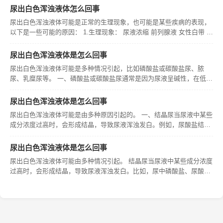
尿出白色浑浊液体怎么回事
尿出白色浑浊液体可能是正常的生理现象，也可能是某些疾病的表现，
以下是一些可能的原因： 1.生理现象： 尿液浓缩 前列腺液 女性白带 2.
病理现象： 泌尿系统感染 泌尿系统结石 泌尿系统肿瘤 其他疾病 对于
特殊人群，如儿童、老年人、孕妇等，尿出白色浑浊液体
尿出白色浑浊液体是怎么回事
尿出白色浑浊液体可能是多种情况引起，比如磷酸盐或碳酸盐尿、脓
尿、乳糜尿等。 一、磷酸盐或碳酸盐尿通常是因为尿液呈碱性，在低温
环境下容易析出磷酸盐或碳酸盐结晶，从而使尿液看起来白色浑浊。这
种情况一般没有明显不适症状，当温度升高或尿液酸化后，浑浊现象可
尿出白色浑浊液体是怎么回事
能会消失
尿出白色浑浊液体可能是由多种原因引起的。 一、结晶尿当尿液中某些
成分浓度过高时，会形成结晶，导致尿液浑浊发白。例如，尿酸盐结晶
在酸性尿液中容易形成，当尿液浓缩时，尿酸盐浓度升高，就可能出现
这种情况。一般来说，适当增加饮水量，尿液稀释后，结晶情况可能会
尿出白色浑浊液体是怎么回事
改善。
尿出白色浑浊液体可能由多种情况引起。 结晶尿当尿液中某些成分浓度
过高时，会形成结晶，导致尿液浑浊发白。比如，尿中磷酸盐、尿酸盐
等结晶增多时，就可能出现这种情况。常见于饮水过少或尿液浓缩时，
尤其在天气寒冷时，更易出现结晶尿。 脓尿。