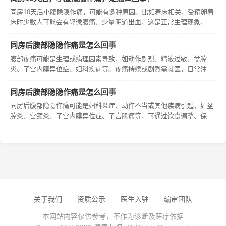
子宫
同房10天后小腹隐隐作痛，可能有多种原因。比如着床相关，受精卵着
床时少数人可能会有轻微腹痛、少量阴道出血，这是正常生理现象，发
生率因人而异；也可能是妇科炎症引起，像盆腔炎，女性盆腔内器官发
炎时，炎症刺激可能导致小腹隐痛，炎症发作时疼痛程度和持续时间有
同房后腹部隐隐作痛是怎么回事
个体差
腹部疼痛可能是生理或病理因素导致，如动作剧烈、精液过敏、盆腔
炎、子宫内膜异位症、妇科疾病等。疼痛持续或剧烈需就医，日常注意
卫生，保暖、运动、保持良好心态。
同房后腹部隐隐作痛是怎么回事
同房后腹部隐隐作痛可能是妇科炎症、动作不当或其他疾病引起，如盆
腔炎、宫颈炎、子宫内膜异位症、子宫肌瘤等，可通过饮食调整、保
暖、运动、保持良好心态等改善体质，还应注意个人卫生，避免不洁性
生活，积极治疗妇科炎症。
关于我们
资质公示
医生入驻
编审团队
本网站内容仅供参考，不作为诊断及医疗依据