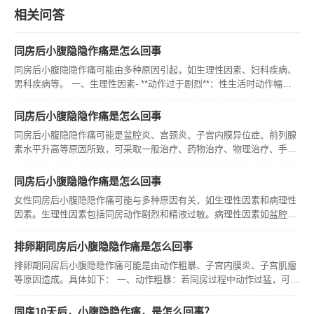
相关问答
同房后小腹隐隐作痛是怎么回事
同房后小腹隐隐作痛可能由多种原因引起，如生理性因素、妇科疾病、
男科疾病等。 一、生理性因素- **动作过于剧烈**：性生活时动作幅度
过大、过于粗暴，可能会使女方腹部受到较强刺激，导致小腹隐隐作
痛，一般休息后可缓解。尤其在性生活中男方用力过猛时易出现。- *
同房后小腹隐隐作痛是怎么回事
同房后小腹隐隐作痛可能是盆腔炎、宫颈炎、子宫内膜异位症、前列腺
素水平升高等原因所致，可采取一般治疗、药物治疗、物理治疗、手术
治疗等方式进行治疗。
同房后小腹隐隐作痛是怎么回事
女性同房后小腹隐隐作痛可能与多种原因有关，如生理性因素和病理性
因素。生理性因素包括同房动作剧烈和精液过敏。病理性因素如盆腔
炎、黄体破裂等，也可能导致同房后小腹疼痛。如果疼痛持续不缓解或
伴有其他症状，应及时就医，进行相关检查，以明确原因，并在医生的
排卵期同房后小腹隐隐作痛是怎么回事
指导下进行
排卵期同房后小腹隐隐作痛可能是由动作粗暴、子宫内膜炎、子宫肌瘤
等原因造成。具体如下： 一、动作粗暴：若同房过程中动作过猛，可能
刺激宫颈黏膜，进而引发腹部疼痛症状。对此，患者要做好日常护理，
注重外阴清洁，防止病菌滋生，同时在同房时避免动作幅度过大。 二、
同房10天后，小腹隐隐作痛，是怎么回事？