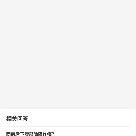
相关问答
同房后下腹部隐隐作痛？