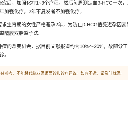
治愈后，加强化疗1~3个疗程，然后每周测定血β-HCG一次
年加强化疗，2年不复发者不加强化疗。
要求生育期的女性严格避孕2年，为防止β-HCG值受避孕因
道隔膜双胎避孕法。
肿瘤的恶变机会，据目前文献报道约为10%～20%，故随诊
诊。
科普参考，不能替代执业医师面诊和诊疗建议。如有不适，请及时就医。