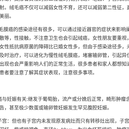
射。绒毛癌不仅可以减弱女性不育，还可以减弱第二性征，
美丽。
绒毛膜癌的感染途径有很多，可以通过接近器官的症状来影响
散等，性接触，不注意卫生也会引起绒癌，女性朋友要重视
女性抵抗病原菌的障碍比已婚女性多，但由于感染途径多，
及时治疗，可以进化为慢性绒毛膜癌，堵塞输卵管，引起异
出现也会严重影响人们的正常生活，很多患者和家人都想知
患者要注意了解其症状表现，注意很多事项。
癌与妊娠有关:继发于葡萄胎，流产或分娩后正常，畸形肿瘤
告，甚至极少数蛋或输卵管妊娠发生罕见腹腔妊娠。
子宫：但也有子宫内未发现原发病灶而只有转移灶出现，子