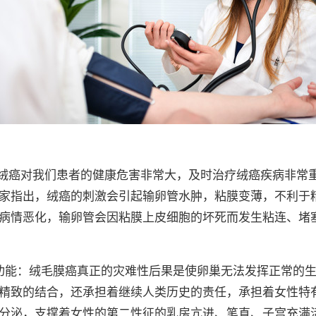
:绒癌对我们患者的健康危害非常大，及时治疗绒癌疾病非常
家指出，绒癌的刺激会引起输卵管水肿，粘膜变薄，不利于
病情恶化，输卵管会因粘膜上皮细胞的坏死而发生粘连、堵
功能：绒毛膜癌真正的灾难性后果是使卵巢无法发挥正常的
精致的结合，还承担着继续人类历史的责任，承担着女性特
分泌，支撑着女性的第二性征的乳房亢进、笔直、子宫充满活