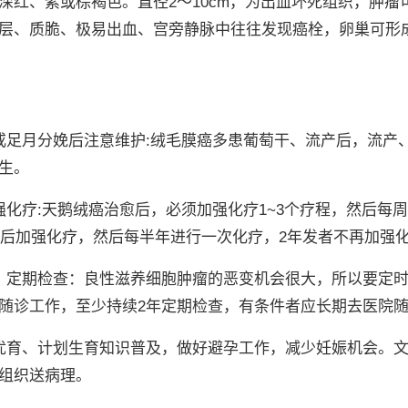
深红、紫或棕褐色。直径2～10cm，为出血坏死组织，肿瘤
层、质脆、极易出血、宫旁静脉中往往发现癌栓，卵巢可形
或足月分娩后注意维护:绒毛膜癌多患葡萄干、流产后，流产
生。
强化疗:天鹅绒癌治愈后，必须加强化疗1~3个疗程，然后每周
个月后加强化疗，然后每半年进行一次化疗，2年发者不再加强
，定期检查：良性滋养细胞肿瘤的恶变机会很大，所以要定
随诊工作，至少持续2年定期检查，有条件者应长期去医院
优育、计划生育知识普及，做好避孕工作，减少妊娠机会。
组织送病理。