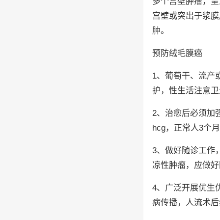
多个宫壁肿瘤，呈
宫壁或突出于浆膜
肿。
预防绒毛膜癌
1、葡萄干、流产
护，性生活注意卫
2、治愈后必须加
hcg，正常人3
3、做好随诊工作
凉性肿瘤，应做好
4、广泛开展优生
病传播，人流术后