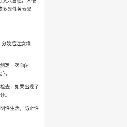
可突入宫腔，入侵
成多囊性黄素囊
、分娩后注意维
测定一次血β-
化疗。
时检查，如果出现了
随诊。
文明性生活，防止性