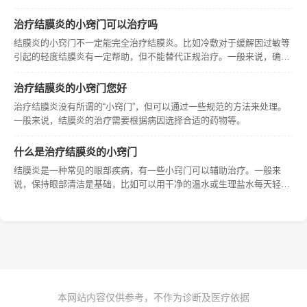
是因为遮盖会使结膜囊温度升高，从而可能加重结膜炎症状。 1.保持眼
部清洁的重要性在于可减少病菌滋生和传播。 2.用手揉眼可能会将手
治疗结膜炎的小窍门可以治疗吗
结膜炎的小窍门不一定能完全治疗结膜炎。比如冷敷对于缓解因过敏等
引起的轻度结膜炎有一定帮助，但不能替代正规治疗。一般来说，确诊
结膜炎后还是需要根据病因选择合适药物等正规治疗手段。
治疗结膜炎的小窍门您好
治疗结膜炎没有所谓的“小窍门”，但可以通过一些规范的方法来处理。
一般来说，结膜炎的治疗需要根据病因选择合适的药物等。
什么是治疗结膜炎的小窍门
结膜炎是一种常见的眼部疾病，有一些小窍门可以辅助治疗。一般来
说，保持眼部清洁是基础，比如可以用干净的温水或生理盐水每天轻轻
清洗眼部2-3次，能帮助清除眼部分泌物，减轻不适。
本网站内容仅供参考，不作为诊断及医疗依据