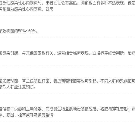
亚急性感染性心内膜炎时，患者往往会有高热，胸部也会有多种不适表现，像
确诊断为感染性心内膜炎，就需
病菌的50%~60%。
菌感染引起，与其他因素也有关，通常结合临床表现、血培养等综合判断，治
菌如肠球菌、革兰氏阴性杆菌、表皮葡萄球菌等也可引起，不同人群的致病菌
高危人群应注意预防。
常侵犯二尖瓣和主动脉瓣，形成赘生物且质地松脆易脱落、瓣膜易穿孔变形；
热、寒战、栓塞或呼吸道感染情