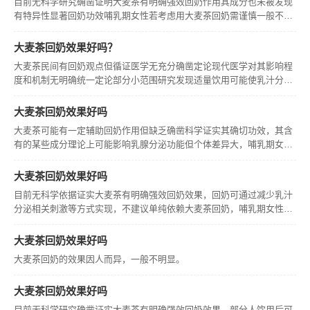
目前无科学研究确凿证明大麦茶有明确强效回奶作用其成分也未被发现
有特异性显著回奶功效哺乳期女性若考虑用大麦茶回奶需谨慎一般不建
议过度依赖更建议采用科学安全方式如逐渐减少喂奶次数等循序渐进的
方法且尝试回奶中出现异常情况应及时就医由专业医生指导处理。
大麦茶回奶效果好吗？
大麦茶民间有回奶观点但循证医学无充分确凿定论现代医学对其影响程
度和机制无明确统一定论部分小范围研究发现适量饮用可能使乳汁分泌
量减少哺乳期女性考虑用其回奶需谨慎有基础疾病者饮用要格外注意不
同个体反应差异大不建议低龄儿童接触大麦茶。
大麦茶回奶效果好吗
大麦茶可能有一定辅助回奶作用但缺乏确凿科学证实其确切功效，其含
有的某些成分理论上可能影响乳腺分泌功能但个体差异大，哺乳期女性
考虑用其回奶需谨慎且关注自身及婴儿情况，不能将其视为绝对可靠统
一效果的回奶方法使用时应据自身情况谨慎必要时咨询专业医生。
大麦茶回奶效果好吗
目前无科学依据证实大麦茶有明确强效回奶效果，回奶可通过减少乳汁
分泌相关刺激等方式实现，不建议单纯依赖大麦茶回奶，哺乳期女性用
大麦茶辅助回奶需注意个体差异及自身身体感受，有特殊病史者需谨慎
并在医生评估下决策以确保自身健康和哺乳相关情况合理处理。
大麦茶回奶效果好吗
大麦茶回奶的效果因人而异，一般不明显。
大麦茶回奶效果好吗
目前无科学研究确凿证实大麦茶有明确强效回奶效果，部分人饮用后可