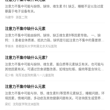
注意力不集中可能与缺铁、缺锌、维生素 B1 缺乏、睡眠不足以及过度
暴露于电子设备有关。
冯建华
浙医二院
注意力不集中缺什么元素
注意力不集中可能由缺钙、缺锌、缺乏维生素B等因素导致。 一、缺
钙： 1.患者会体质差、抵抗力弱，缺钙是引起注意力不集中的重要原
因。患者精神易兴奋，也易疲劳，做事难以持久，从而出现注意力不集
李振水
首都医科大学附属北京天坛医院
中的情况。 2.建议根据自身体力和爱好，每天坚持适当体育锻炼，如打
注意力不集中缺什么元素？
注意力不集中可能与缺锌、维生素、蛋白质等元素缺乏有关，也可能与
其他因素有关。可通过饮食调整改善，如增加牡蛎、瘦肉等富含锌元素
食物，蔬菜、水果等富含维生素食物，牛奶、鸡蛋等富含蛋白质食物的
花少栋
陆军总医院附属八一儿童医院
摄入，注意饮食均衡和多样性。此外，还应保证充足睡眠、缓解压力、
保持良好
注意力不集中缺什么元素
注意力不集中可能与锌、铁、维生素B1等营养元素缺乏，睡眠问题，环
境因素，情绪问题，多动症及其他健康问题有关。可咨询医生或营养师
进行评估和建议，保持良好生活习惯，必要时寻求专业帮助。
梁红
沈阳医学院沈洲医院