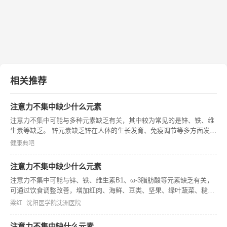
相关推荐
注意力不集中缺少什么元素
注意力不集中可能与多种元素缺乏有关，其中较为常见的是锌、铁、维
生素等缺乏。 锌元素缺乏锌在人体的生长发育、免疫调节等多方面发挥
作用，缺乏锌时可能影响神经系统功能，进而导致注意力不集中。锌参
健康典吧
与多种酶的合成，这些酶与神经递质的代谢等密切相关，缺乏锌会干扰
神经递
注意力不集中缺少什么元素
注意力不集中可能与锌、铁、维生素B1、ω-3脂肪酸等元素缺乏有关，
可通过饮食调整改善，增加红肉、海鲜、豆类、坚果、绿叶蔬菜、糙
米、全麦面包、猪肉、鱼类、亚麻籽油、核桃等食物摄入，同时注意饮
梁红
沈阳医学院沈洲医院
食均衡和多样性。
注意力不集中缺什么元素