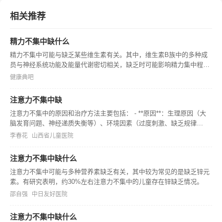
相关推荐
精力不集中缺什么
精力不集中可能与缺乏某些维生素有关。其中，维生素B族中的多种成
员与神经系统功能及能量代谢密切相关，缺乏时可能影响精力集中程
度。例如维生素B1参与能量代谢，缺乏可能导致神经功能紊乱，影响精
健康典吧
力集中。 精力不集中缺什么——矿物质篇矿物质中的铁元素也很关键。
铁是制
注意力不集中缺
注意力不集中的原因和治疗方法主要包括： - **原因**：生理原因（大
脑发育问题、神经递质失衡等）、环境因素（过度刺激、缺乏规律
等）、心理因素（焦虑、压力等）、睡眠问题、其他因素（营养缺乏、
李春花
山西省儿童医院
遗传等）。 - **治疗方法**：行为疗法、认知行为疗法、药物治疗
注意力不集中缺什么
注意力不集中可能与多种营养素缺乏有关，其中较为常见的是缺乏锌元
素。有研究表明，约30%左右注意力不集中的儿童存在锌缺乏情况。
邵自强
中日友好医院
注意力不集中缺什么