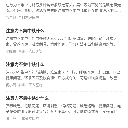
注意力不集中可能与多种营养素缺乏有关，其中较为常见的是缺乏锌元
素。有研究表明，约30%左右的注意力不集中儿童存在血清锌水平低于
正常范围的情况。
邵自强
中日友好医院
注意力不集中缺什么
注意力不集中可能由多种因素引起，包括多动症、睡眠问题、环境因
素、营养问题、过度刺激、情绪问题、学习方法不当和健康问题等。治
疗方法因病因而异，包括药物治疗、行为疗法、调整睡眠、改善饮食、
邓红颖
亳州市人民医院
减少刺激、心理辅导、学习策略指导和健康检查等。如有需要，可咨询
专业医生。
注意力不集中缺什么
注意力不集中可能与缺铁、维生素B12、锌、睡眠问题、多动症、心理
健康问题、环境因素及饮食和生活方式有关。可通过饮食调整、改善睡
眠、治疗心理疾病、创造良好环境及保持健康生活方式来改善。
何小燕
柳州市工人医院
注意力不集中缺少什么
营养缺乏、睡眠问题、环境刺激、情绪问题、缺乏运动、健康问题、电
子设备使用过度可能导致注意力不集中，可采取均衡饮食、良好睡眠、
管理压力、定期运动、限制电子设备使用时间、就医治疗等措施改善。
张卫群
山东省立医院