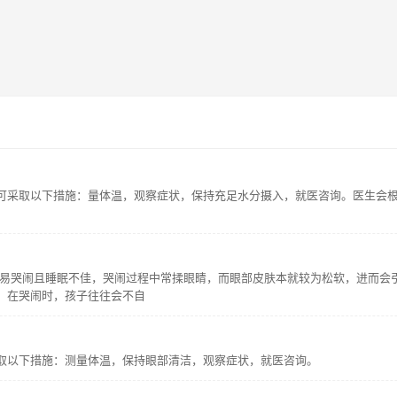
可采取以下措施：量体温，观察症状，保持充足水分摄入，就医咨询。医生会
、易哭闹且睡眠不佳，哭闹过程中常揉眼睛，而眼部皮肤本就较为松软，进而会
。在哭闹时，孩子往往会不自
取以下措施：测量体温，保持眼部清洁，观察症状，就医咨询。