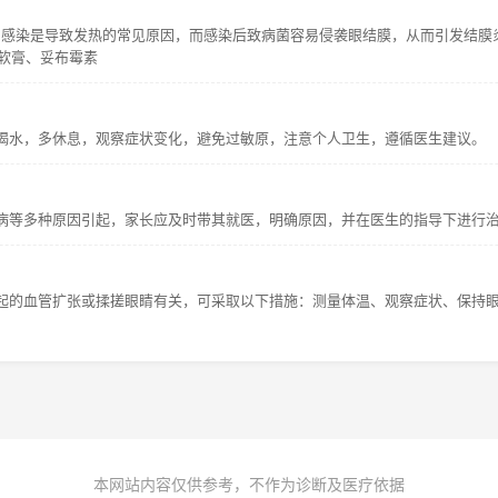
1.感染是导致发热的常见原因，而感染后致病菌容易侵袭眼结膜，从而引发结膜
素软膏、妥布霉素
喝水，多休息，观察症状变化，避免过敏原，注意个人卫生，遵循医生建议。
病等多种原因引起，家长应及时带其就医，明确原因，并在医生的指导下进行
起的血管扩张或揉搓眼睛有关，可采取以下措施：测量体温、观察症状、保持
本网站内容仅供参考，不作为诊断及医疗依据