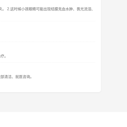
炎。 2.这时候小孩眼睛可能出现结膜充血水肿、畏光流泪、
治疗。
眼部清洁、就医咨询。