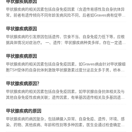
甲状腺疾病原因
甲状腺疾病的相关因素包括自身免疫因素（含遗传易感性及自身抗体异
常，前者有遗传倾向不同年龄发病风险不同，后者如Graves病有促甲状
腺激素受体抗体致甲亢，桥本病有相关抗体致炎症损伤且女性更易）、
环境因素（含辐射暴露如儿童期颈部辐射增患病风险且儿童更敏感，碘
甲状腺疾病原因
摄
甲状腺疾病的引发原因包括遗传、饮食不当、自身免疫力低下等，应根
据具体情况对症治疗。 一、遗传：甲状腺疾病种类多样，存在一定遗传
因素。若父母患有此类疾病，可能影响到子女，导致甲状腺先天发育不
足，进而诱发甲状腺疾病。对此，通常需要采取针对性的治疗手段。 二
甲状腺疾病原因
甲状腺疾病的相关因素包括自身免疫因素，如Graves病由针对甲状腺细
胞TSH受体的自身抗体刺激致甲状腺激素过度分泌且女多于男，桥本甲
状腺炎由多种自身抗体攻击甲状腺致慢性炎症损伤且女多于男；遗传因
素，甲状腺疾病有家族聚集性且发现与甲状腺疾病相关的基因位点；环
甲状腺疾病原因？
甲状腺疾病的相关因素包括自身免疫因素，如甲状腺自身抗体相关及与
其他自身免疫性疾病关联；遗传因素，有单基因遗传相关及多基因遗传
倾向；环境因素，涉及碘摄入（碘缺乏或过量）、辐射因素（放射性物
质暴露或医疗辐射检查）、感染因素（病毒感染）；内分泌因素，包含
甲状腺疾病的原因
下丘脑-
甲状腺疾病的病因复杂，包括碘摄入异常、自身免疫、遗传、环境、感
染、药物、其他疾病、年龄和性别等多种因素，医生会通过检查确定病
因并制定治疗方案，保持健康的生活方式也很重要。