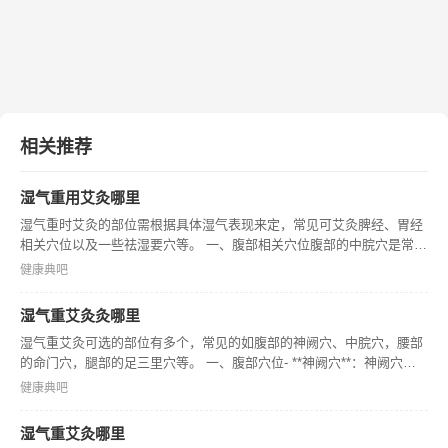
相关推荐
湿气重用艾灸哪里
湿气重时艾灸的部位需根据具体湿气表现来定，常见可艾灸脾经、胃经
相关穴位以及一些祛湿要穴等。 一、腹部相关穴位腹部的中脘穴是常用
祛湿艾灸部位，中脘穴属任脉，艾灸中脘穴有助于调理脾胃，促进脾胃
健康典吧
运化水湿的功能，对于因脾胃虚弱导致的湿气重有一定改善作用。 二、
腿部
湿气重艾灸灸哪里
湿气重艾灸可选的部位有多个，常见的如腹部的神阙穴、中脘穴，腰部
的命门穴，腿部的足三里穴等。 一、腹部穴位- **神阙穴**：神阙穴位
于肚脐中央，艾灸神阙穴有助于调节脾胃功能，促进湿气的运化。脾胃
健康典吧
功能改善后，有助于身体更好地代谢湿气。- **中脘穴**：中脘
湿气重艾灸哪里